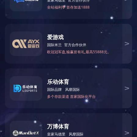
换热器
卫生人孔系列
不锈钢花纹管
阀门系列
瞬时灭菌罐
储存罐
配液罐
夹层锅
制冷罐
冷热罐
单层搅拌罐
磁力搅拌罐