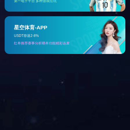
总数 2
1
1/1
乐动·官方版网站登录入口-乐动(中国)
13868868888
0577-86809666 86809777
联系我们