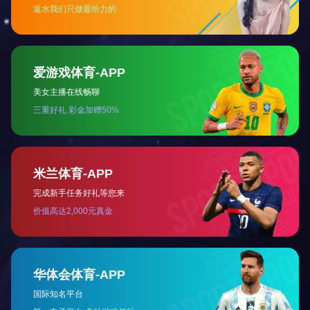
电加热超高温瞬时灭菌机
超高温瞬时灭菌机