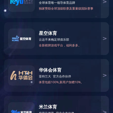
搅拌乳化系列
酱料乳化设备
磁力搅拌器系
卫生输送泵系
洁净容器罐槽
过滤器系列
生物发酵罐系
提取浓缩系统
粉体周转料仓
电加热搅拌罐