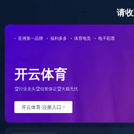
乐动·官方版网站登录入口
网站乐
版网站