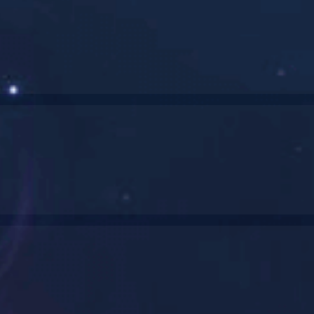
T CENTER
不锈钢移动料仓
粉体周转移动料仓
不锈钢移动料仓
粉体周转罐 周转