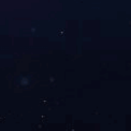
动·官方版网站登录入口-乐动(中国)
乐动·官方版网站登录入口
OPYRIGHT © 2018 乐动·官方版网站登录入口-乐动(中国) 