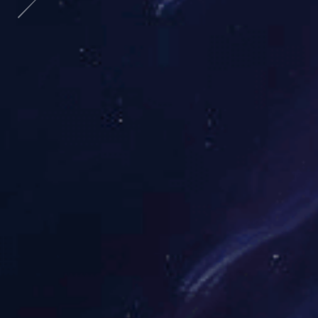
卫生输送泵系
- 卫生泵/离心泵
- 卫生自吸泵
- 卫生转子泵
- 卫生螺杆泵
- 卫生正弦泵
- 卫生隔膜泵
洁净容器罐槽
- 储存罐
- 配液罐
- 夹层锅
- 制冷罐
- 冷热罐
- 单层搅拌罐
- 磁力搅拌罐
- 机械搅拌罐