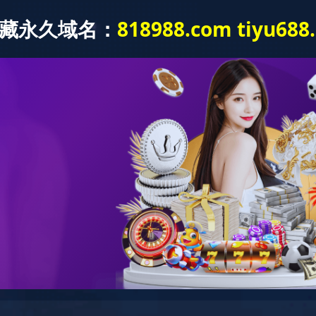
动·官方
乐动·官方版网
乐动·官方版网
产品中心
工程案例
下
登录入
站登录入口-乐
站登录入口
口
动(中国)
PRODUCT CE
不锈钢移动料仓