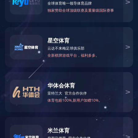
搅拌乳化系列
酱料乳化设备
磁力搅拌器系
卫生输送泵系
洁净容器罐槽
过滤器系列
生物发酵罐系
提取浓缩系统
粉体周转料仓
电加热搅拌罐