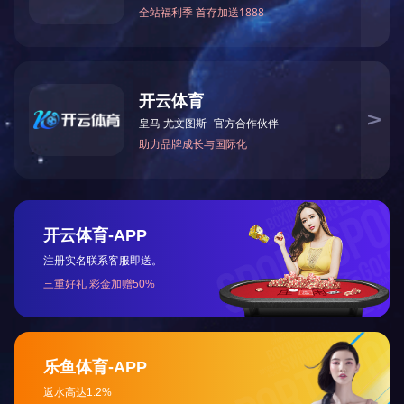
乐动·官方版网站登录入口-乐动(中国)
13868868888
0577-86809666 86809777
联系我们
13868868888（联系方式）点击关注
法律顾问：汪廖律师
技术支持：全民网络