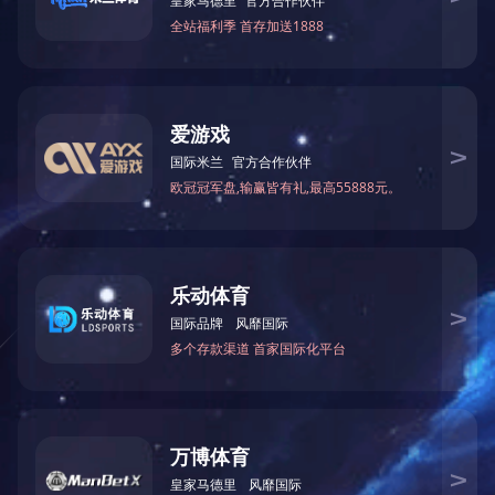
调味生产设备
总数 1
1
1/1