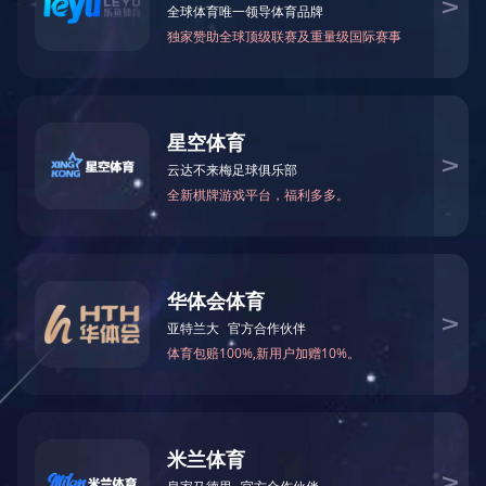
制药工业
乳品工业
食品工业
酿酒工业
啤酒饮料工业
调味品工业
化妆品工业
化工工业
调味品工业