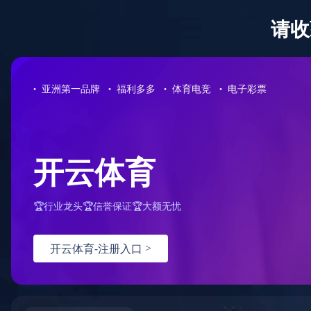
乐动·官方版网站登录入口
网站乐
版网站