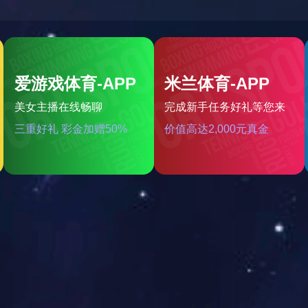
移动料仓
总数 1
1
1/1