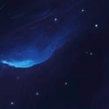
生物发酵罐系
- 玻璃发酵罐
- 不锈钢发酵罐
- 二级联体发酵罐
- 多联发酵罐
提取浓缩系统
- 提取浓缩系统
粉体周转料仓
- 粉体周转移动料
- 不锈钢移动料仓
- 粉体周转罐 周
- 不锈钢周转料仓
电加热搅拌罐
- 电加热反应锅
- 电加热搅拌罐