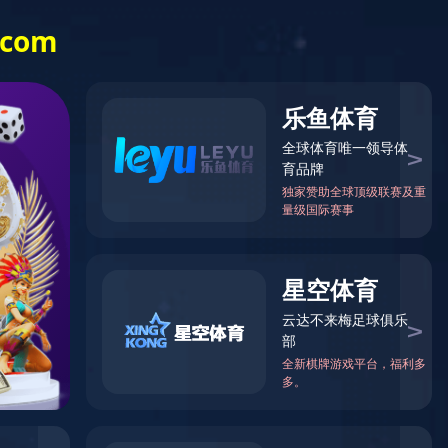
|
中文
载中心
联系我们
NTER