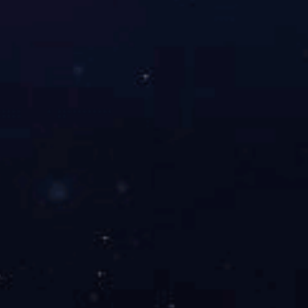
动·官方版网站登录入口-乐动(中国)
乐动·官方版网站登录入口
OPYRIGHT © 2018 乐动·官方版网站登录入口-乐动(中国) 