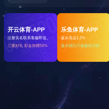
粉体周转
- 真空乳化机
酱料乳化设备
- 蛋黄酱设备
- 卡式达酱设备
- 工业沙拉酱设备
磁力搅拌器系
- SDN磁力搅拌器
- QLK磁力搅拌器
- QMT磁力搅拌器
- QLK磁悬浮磁力
- BCJ生物反应器
- BRCJ低剪切磁力
- BRGJ高剪切磁力
- BRSC上磁力搅拌
- BRXF磁悬浮搅拌
- BRDB多功能底盘