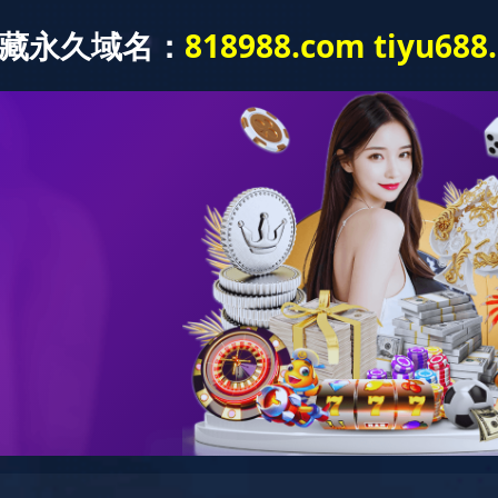
动·官方
乐动·官方版网
乐动·官方版网
产品中心
工程案例
下
登录入
站登录入口-乐
站登录入口
口
动(中国)
PRODUCT CE
粉体周转移动料仓