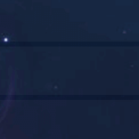
T CENTER
粉体周转移动料仓
粉体周转移动料仓
不锈钢移动料仓
粉体周转罐 周转