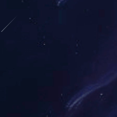
卫生输送泵系
- 卫生泵/离心泵
- 卫生自吸泵
- 卫生转子泵
- 卫生螺杆泵
- 卫生正弦泵
- 卫生隔膜泵
洁净容器罐槽
- 储存罐
- 配液罐
- 夹层锅
- 制冷罐
- 冷热罐
- 单层搅拌罐
- 磁力搅拌罐
- 机械搅拌罐