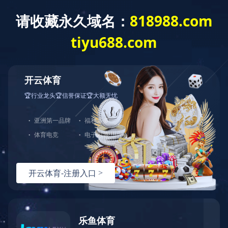
乐动·官方版网站登录入口
CASE SHOW
视频中心
30L电加热搅拌罐-乳化罐视频