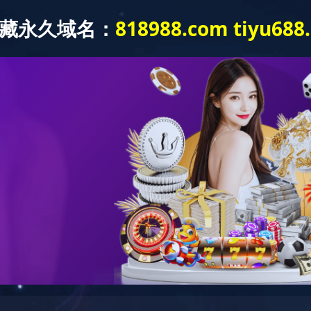
动·官方
乐动·官方版网
乐动·官方版网
产品中心
工程案例
下
登录入
站登录入口-乐
站登录入口
口
动(中国)