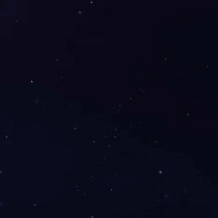
产品中心
工程案例
下载中心
联系我们
_官网 ALL RIGHTS RESERVED