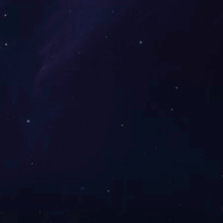
动·官方版网站登录入口-乐动(中国)
乐动·官方版网站登录入口
OPYRIGHT © 2018 乐动·官方版网站登录入口-乐动(中国) 